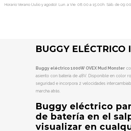
Horario Verano (Julio y agosto): Lun. a Vie. 08:00 a 15:00h. Sáb. de 09:0
BUGGY ELÉCTRICO 
Buggy eléctrico 1000W OVEX Mud Monster
con
asiento con batería de 48V.
Disponible en color ro
seguridad e incorpora 2 velocidades intercambia
marcha atrás.
Buggy eléctrico pa
de batería en el sa
visualizar en cual