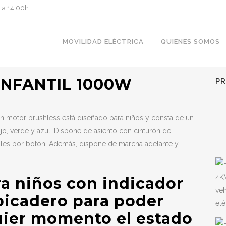
0 a 14:00h.
MOVILIDAD ELÉCTRICA
QUIENES SOMOS
INFANTIL 1000W
P
 motor brushless está diseñado para niños y consta de un
jo, verde y azul.
Dispone de asiento con cinturón de
bles por botón. Además, dispone de marcha adelante y
ra niños con indicador
lpicadero para poder
quier momento el estado