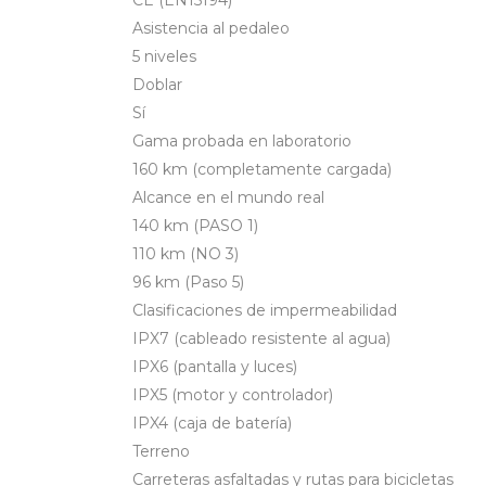
CE (EN15194)
Asistencia al pedaleo
5 niveles
Doblar
Sí
Gama probada en laboratorio
160 km (completamente cargada)
Alcance en el mundo real
140 km (PASO 1)
110 km (NO 3)
96 km (Paso 5)
Clasificaciones de impermeabilidad
IPX7 (cableado resistente al agua)
IPX6 (pantalla y luces)
IPX5 (motor y controlador)
IPX4 (caja de batería)
Terreno
Carreteras asfaltadas y rutas para bicicletas