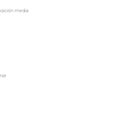
osición media
rse