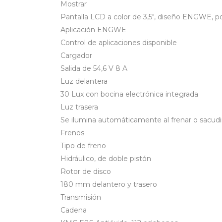
Mostrar
Pantalla LCD a color de 3,5″, diseño ENGWE, p
Aplicación ENGWE
Control de aplicaciones disponible
Cargador
Salida de 54,6 V 8 A
Luz delantera
30 Lux con bocina electrónica integrada
Luz trasera
Se ilumina automáticamente al frenar o sacudi
Frenos
Tipo de freno
Hidráulico, de doble pistón
Rotor de disco
180 mm delantero y trasero
Transmisión
Cadena