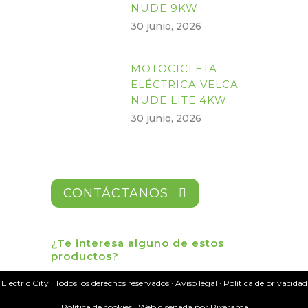
NUDE 9KW
30 junio, 2026
MOTOCICLETA
ELÉCTRICA VELCA
NUDE LITE 4KW
30 junio, 2026
CONTÁCTANOS
¿Te interesa alguno de estos
productos?
Electric City · Todos los derechos reservados ·
Aviso legal
·
Política de privacidad
·
Política de cookies
· Web diseñada por
Pixerama.